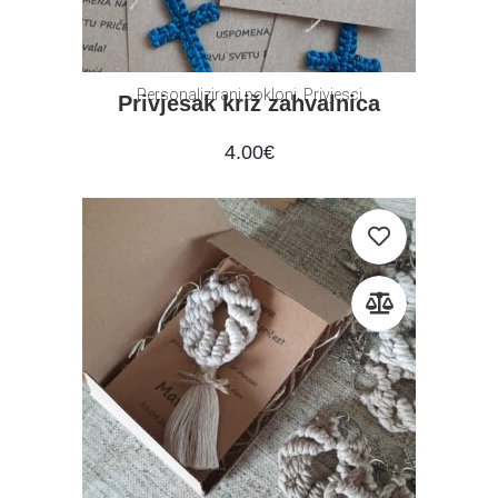
,
Personalizirani pokloni
Privjesci
Privjesak križ zahvalnica
4.00
€