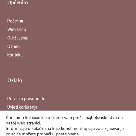
Općenito
o
r
k
a
m
Početna
Web shop
Održavanje
O meni
Kontakt
Ostalo
Pravila o privatnosti
Uvjeti korištenja
Koristimo kolačiće kako bismo vam pružili najbolje iskustvo na
našoj web stranici.
Informacije o kolačićima koje koristimo ili opcije za isključivanje
kolačića možete pronaći u
postavkama
.