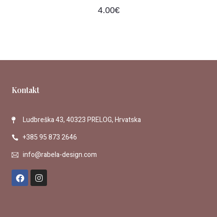
4.00
€
Kontakt
Ludbreška 43, 40323 PRELOG, Hrvatska
+385 95 873 2646
info@rabela-design.com
F
I
a
n
c
s
e
t
b
a
o
g