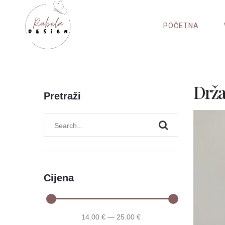
Skip
to
POČETNA
content
Držač
Pretraži
Cijena
14
.00 €
—
25
.00 €