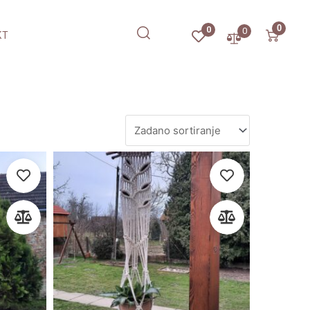
0
0
0
KT