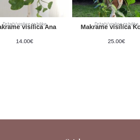
Držači/visilice za biljke
Držači/visilice za biljke
krame visilica Ana
Makrame visilica Ko
14.00
€
25.00
€