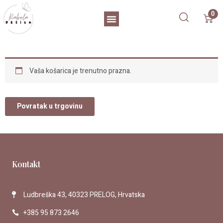
Skip
Menu
0
to
content
Vaša košarica je trenutno prazna.
Povratak u trgovinu
Kontakt
Ludbreška 43, 40323 PRELOG, Hrvatska
+385 95 873 2646