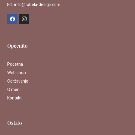
info@rabela-design.com
F
I
a
n
c
s
e
t
b
a
o
g
Općenito
o
r
k
a
m
Početna
Web shop
Održavanje
O meni
Kontakt
Ostalo