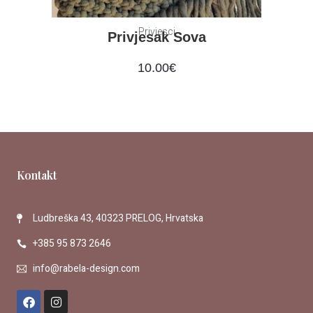
Privjesci
Privjesak Sova
10.00
€
Kontakt
Ludbreška 43, 40323 PRELOG, Hrvatska
+385 95 873 2646
info@rabela-design.com
F
I
a
n