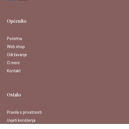
c
s
e
t
b
a
o
g
Općenito
o
r
k
a
m
Početna
Web shop
Održavanje
O meni
Kontakt
Ostalo
Pravila o privatnosti
Uvjeti korištenja