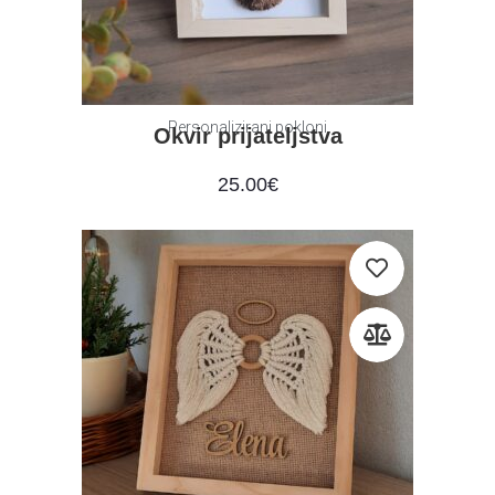
Personalizirani pokloni
Okvir prijateljstva
25.00
€