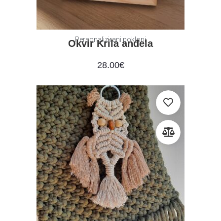
Personalizirani pokloni
Okvir Krila anđela
28.00
€