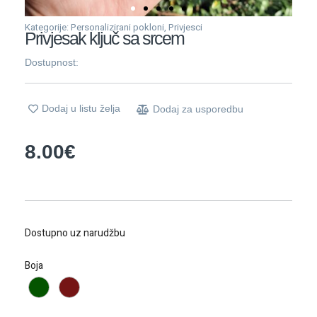
Kategorije:
Personalizirani pokloni
,
Privjesci
Privjesak ključ sa srcem
Dostupnost:
Dodaj u listu želja
Dodaj za usporedbu
8.00
€
Privjesak
Dostupno uz narudžbu
ključ
sa
Boja
srcem
količina