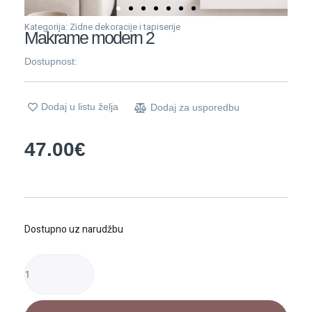
Kategorija:
Zidne dekoracije i tapiserije
Makrame modern 2
Dostupnost:
Dodaj u listu želja
Dodaj za usporedbu
47.00
€
Makrame
Dostupno uz narudžbu
modern
2
količina