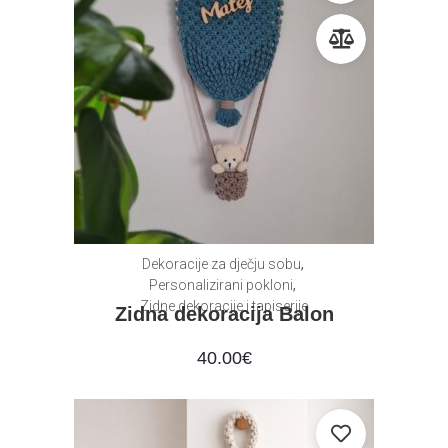
,
Dekoracije za dječju sobu
,
Personalizirani pokloni
Zidne dekoracije i tapiserije
Zidna dekoracija Balon
40.00
€