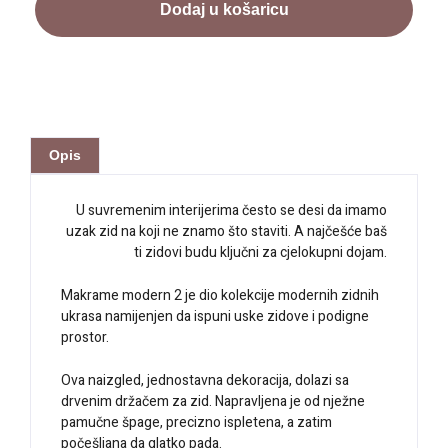
Dodaj u košaricu
Opis
U suvremenim interijerima često se desi da imamo
uzak zid na koji ne znamo što staviti. A najčešće baš
ti zidovi budu ključni za cjelokupni dojam.
Makrame modern 2 je dio kolekcije modernih zidnih
ukrasa namijenjen da ispuni uske zidove i podigne
prostor.
Ova naizgled, jednostavna dekoracija, dolazi sa
drvenim držačem za zid. Napravljena je od nježne
pamučne špage, precizno ispletena, a zatim
počešljana da glatko pada.