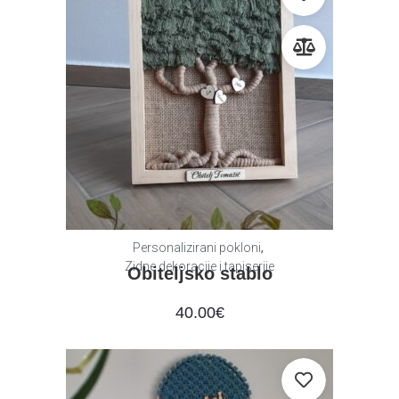
,
Personalizirani pokloni
Zidne dekoracije i tapiserije
Obiteljsko stablo
40.00
€