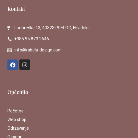
Kontakt
Ludbreška 43, 40323 PRELOG, Hrvatska
+385 95 873 2646
info@rabela-design.com
F
I
a
n
c
s
e
t
b
a
o
g
Općenito
o
r
k
a
m
Početna
Web shop
Održavanje
O meni