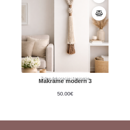
Zidne dekoracije i tapiserije
Makrame modern 3
50.00
€