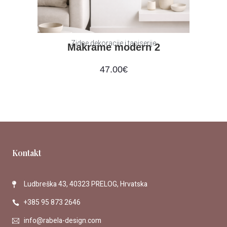
Zidne dekoracije i tapiserije
Makrame modern 2
47.00
€
Kontakt
Ludbreška 43, 40323 PRELOG, Hrvatska
+385 95 873 2646
info@rabela-design.com