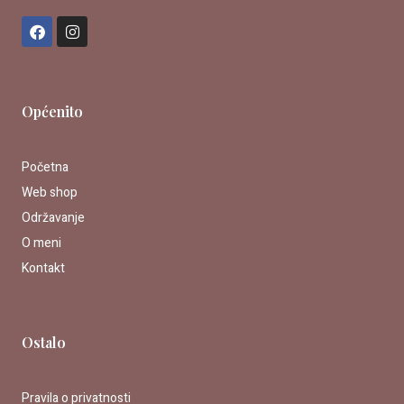
F
I
a
n
c
s
e
t
b
a
o
g
Općenito
o
r
k
a
m
Početna
Web shop
Održavanje
O meni
Kontakt
Ostalo
Pravila o privatnosti