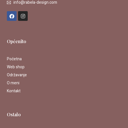
info@rabela-design.com
F
I
a
n
c
s
e
t
b
a
o
g
Općenito
o
r
k
a
m
Početna
Web shop
Održavanje
O meni
Kontakt
Ostalo