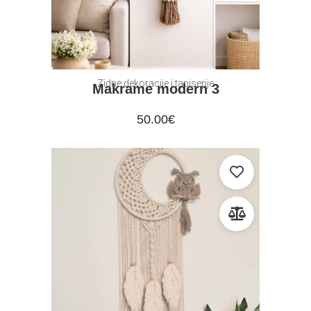
Zidne dekoracije i tapiserije
Makrame modern 3
50.00
€