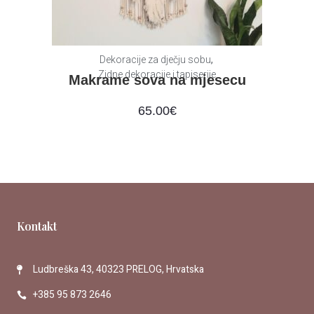
,
Dekoracije za dječju sobu
Zidne dekoracije i tapiserije
Makrame sova na mjesecu
65.00
€
Kontakt
Ludbreška 43, 40323 PRELOG, Hrvatska
+385 95 873 2646